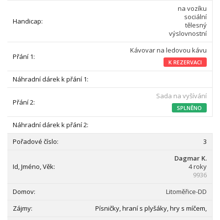
na vozíku
sociální
tělesný
výslovnostní
Kávovar na ledovou kávu
K REZERVACI
Sada na vyšívání
SPLNĚNO
3
Dagmar K.
4 roky
9936
Litoměřice-DD
Písničky, hraní s plyšáky, hry s míčem,