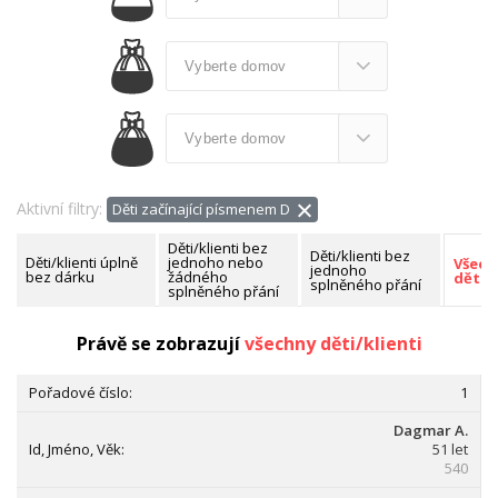
Aktivní filtry:
Děti začínající písmenem D
Děti/klienti bez
Děti/klienti bez
Děti/klienti úplně
jednoho nebo
Všech
jednoho
bez dárku
žádného
děti/k
splněného přání
splněného přání
Nalezeno celkem:
182 dětí/klientů
Právě se zobrazují
všechny děti/klienti
1
Dagmar A.
51 let
540