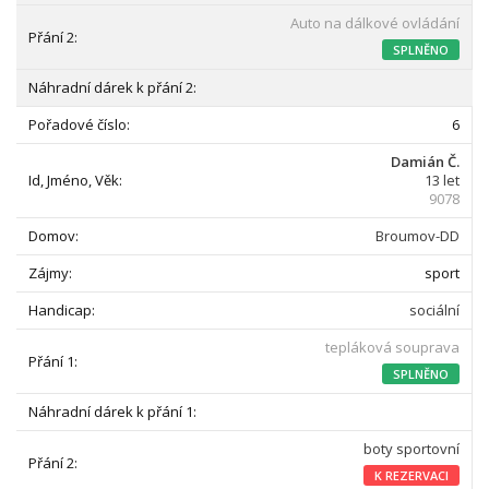
Auto na dálkové ovládání
SPLNĚNO
6
Damián Č.
13 let
9078
Broumov-DD
sport
sociální
tepláková souprava
SPLNĚNO
boty sportovní
K REZERVACI