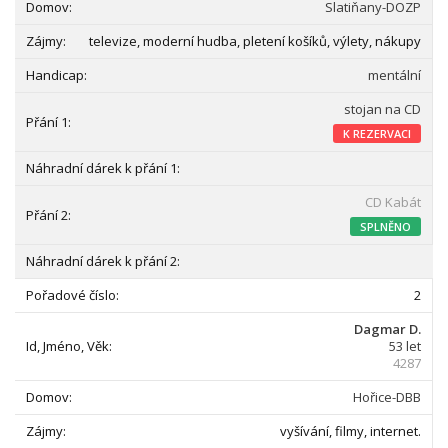
Slatiňany-DOZP
televize, moderní hudba, pletení košíků, výlety, nákupy
mentální
stojan na CD
K REZERVACI
CD Kabát
SPLNĚNO
2
Dagmar D.
53 let
4287
Hořice-DBB
vyšívání, filmy, internet.