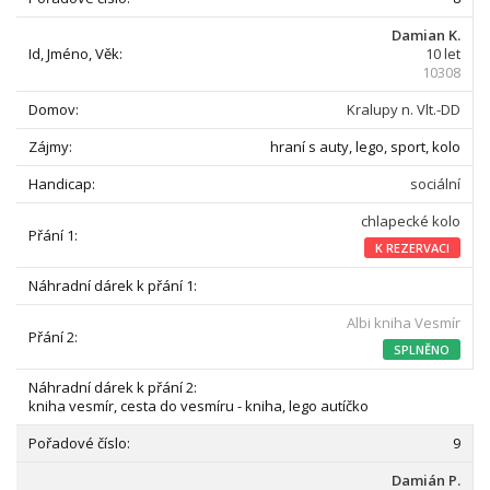
Damian K.
10 let
10308
Kralupy n. Vlt.-DD
hraní s auty, lego, sport, kolo
sociální
chlapecké kolo
K REZERVACI
Albi kniha Vesmír
SPLNĚNO
kniha vesmír, cesta do vesmíru - kniha, lego autíčko
9
Damián P.