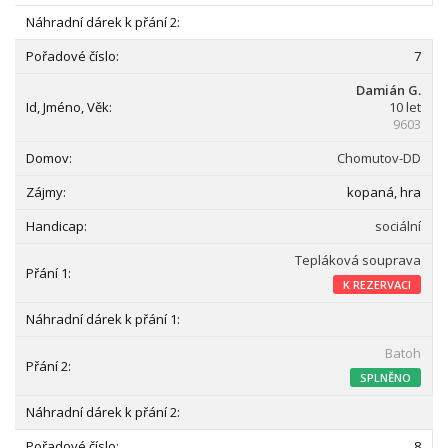
7
Damián G.
10 let
9603
Chomutov-DD
kopaná, hra
sociální
Tepláková souprava
K REZERVACI
Batoh
SPLNĚNO
8