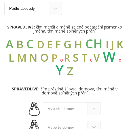
SPRAVEDLIVĚ:
čím menší a méně zelené počáteční písmenko
jména, tím méně splněných přání
CH
C
A
B
G
F
H
K
D
E
I
J
W
L
N
O
S
V
M
T
R
P
Q
U
X
Y
Z
SPRAVEDLIVĚ:
čím prázdnější pytel domova, tím méně v
domově splněných přání