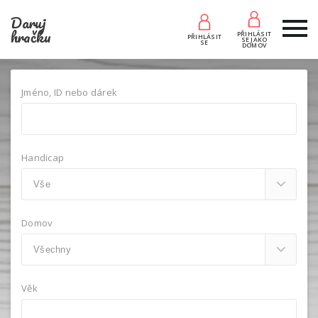
Daruj
hračku
PŘIHLÁSIT
PŘIHLÁSIT
SE JAKO
SE
DOMOV
Jméno, ID nebo dárek
Handicap
Domov
Věk