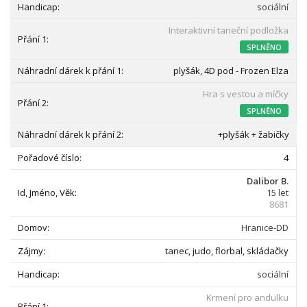
sociální
Interaktivní taneční podložka
SPLNĚNO
plyšák, 4D pod - Frozen Elza
Hra s vestou a míčky
SPLNĚNO
+plyšák + žabičky
4
Dalibor B.
15 let
8681
Hranice-DD
tanec, judo, florbal, skládačky
sociální
Krmení pro andulku