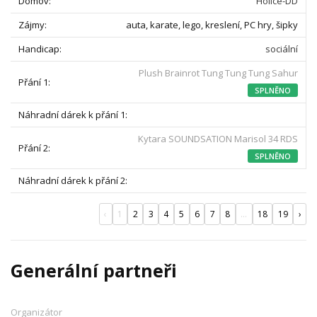
Holice-DD
auta, karate, lego, kreslení, PC hry, šipky
sociální
Plush Brainrot Tung Tung Tung Sahur
SPLNĚNO
Kytara SOUNDSATION Marisol 34 RDS
SPLNĚNO
‹
1
2
3
4
5
6
7
8
...
18
19
›
Generální partneři
Organizátor