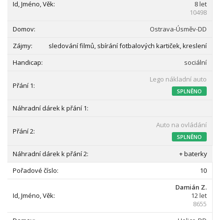
8 let
10498
Ostrava-Úsměv-DD
sledování filmů, sbírání fotbalových kartiček, kreslení
sociální
Lego nákladní auto
SPLNĚNO
Auto na ovládání
SPLNĚNO
+ baterky
10
Damián Z.
12 let
8655