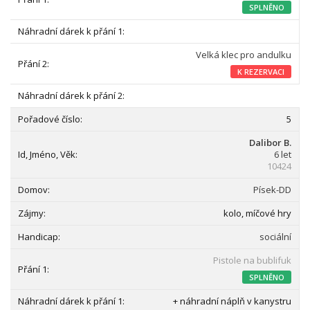
SPLNĚNO
Velká klec pro andulku
K REZERVACI
5
Dalibor B.
6 let
10424
Písek-DD
kolo, míčové hry
sociální
Pistole na bublifuk
SPLNĚNO
+ náhradní náplň v kanystru