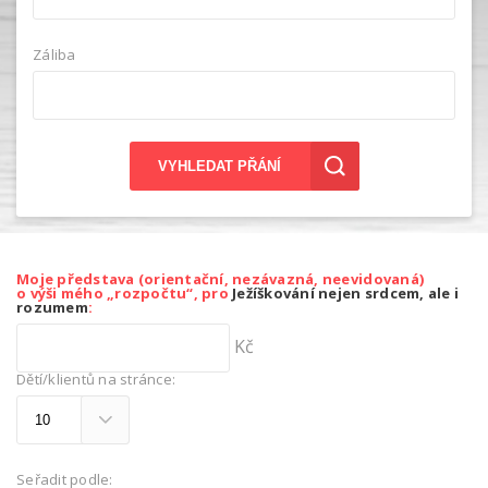
Záliba
VYHLEDAT PŘÁNÍ
Moje představa (orientační, nezávazná, neevidovaná)
o výši mého „rozpočtu“, pro
Ježíškování nejen srdcem, ale i
rozumem
:
Kč
Dětí/klientů na stránce:
Seřadit podle: