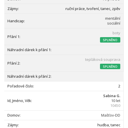
ruční práce, tvoření, tanec, zpěv
mentální
sociální
boty
SPLNĚNO
tepláková souprava
SPLNĚNO
2
Sabina G.
10 let
10450
Mašťov-DD
hudba, tanec