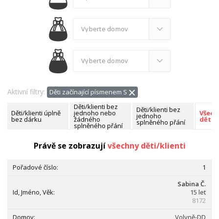
Aktivní filtry:
Děti začínající písmenem S
Děti/klienti bez
Děti/klienti bez
Děti/klienti úplně
jednoho nebo
Všech
jednoho
bez dárku
žádného
děti/k
splněného přání
splněného přání
Nalezeno celkem:
176 dětí/klientů
Právě se zobrazují
všechny děti/klienti
1
Sabina Č.
15 let
8172
Volyně-DD