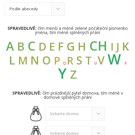
SPRAVEDLIVĚ:
čím menší a méně zelené počáteční písmenko
jména, tím méně splněných přání
CH
C
A
B
G
F
H
K
D
E
I
J
W
L
N
O
S
V
M
T
R
P
Q
U
X
Y
Z
SPRAVEDLIVĚ:
čím prázdnější pytel domova, tím méně v
domově splněných přání