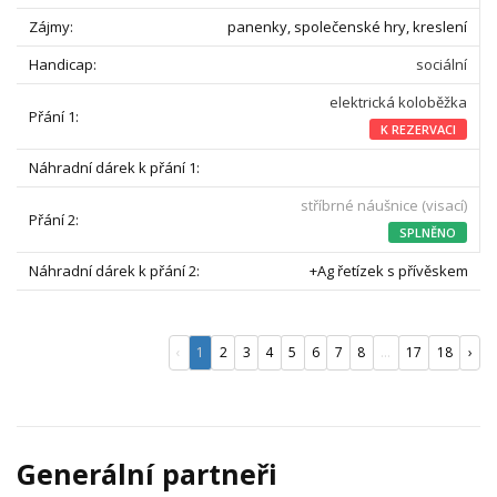
panenky, společenské hry, kreslení
sociální
elektrická koloběžka
K REZERVACI
stříbrné náušnice (visací)
SPLNĚNO
+Ag řetízek s přívěskem
‹
1
2
3
4
5
6
7
8
...
17
18
›
Generální partneři