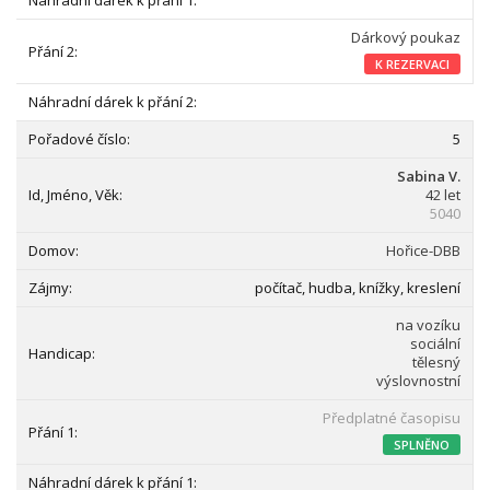
Dárkový poukaz
K REZERVACI
5
Sabina V.
42 let
5040
Hořice-DBB
počítač, hudba, knížky, kreslení
na vozíku
sociální
tělesný
výslovnostní
Předplatné časopisu
SPLNĚNO