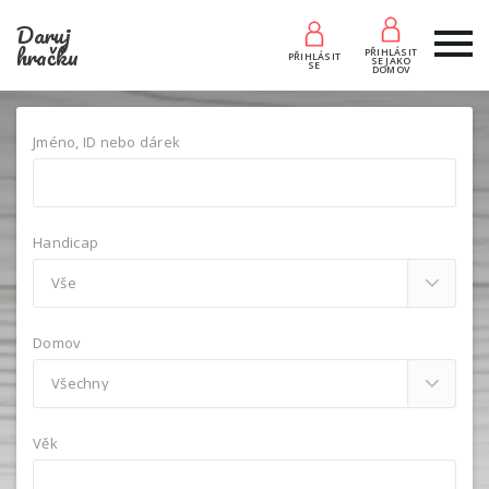
Daruj
hračku
PŘIHLÁSIT
PŘIHLÁSIT
SE JAKO
SE
DOMOV
Jméno, ID nebo dárek
Handicap
Domov
Věk