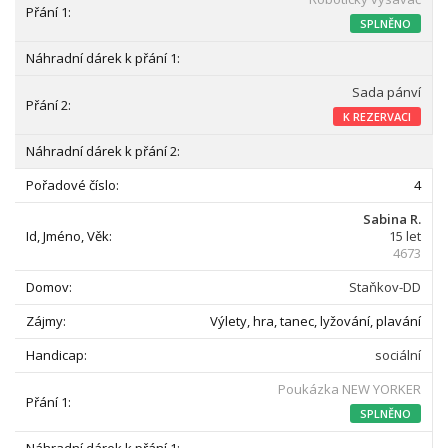
SPLNĚNO
Sada pánví
K REZERVACI
4
Sabina R.
15 let
4673
Staňkov-DD
Výlety, hra, tanec, lyžování, plavání
sociální
Poukázka NEW YORKER
SPLNĚNO