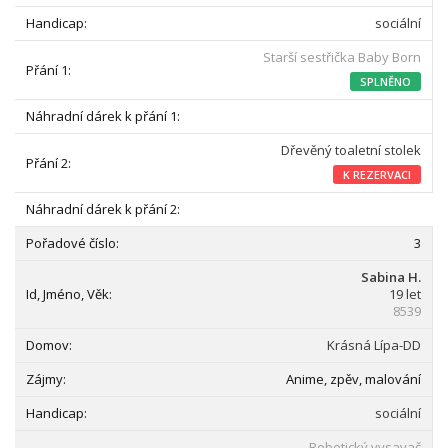
sociální
Starší sestřička Baby Born
SPLNĚNO
Dřevěný toaletní stolek
K REZERVACI
3
Sabina H.
19 let
8539
Krásná Lípa-DD
Anime, zpěv, malování
sociální
Robotický vysavač