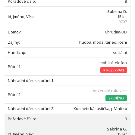
8
Sabrina D.
15 let
9707
Chrudim-DD
hudba, móda, tanec, líčení
sociální
mobilní telefon
K REZERVACI
boxerské rukavice
SPLNĚNO
Kosmetická taštička, přáníčko
9
Sabrina G.
15 let