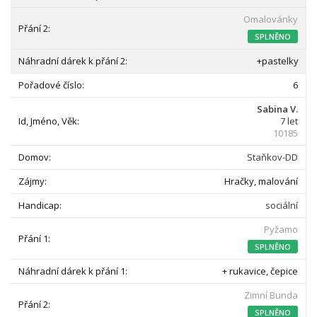
Omalovánky
SPLNĚNO
+pastelky
6
Sabina V.
7 let
10185
Staňkov-DD
Hračky, malování
sociální
Pyžamo
SPLNĚNO
+ rukavice, čepice
Zimní Bunda
SPLNĚNO