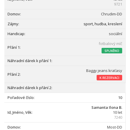
9721
Chrudim-DD
sport, hudba, kreslení
sociální
fotbalový míč
SPLNĚNO
Baggy jeans kraťasy
K REZERVACI
10
Samanta Ilona B.
10 let
7240
Most-DD