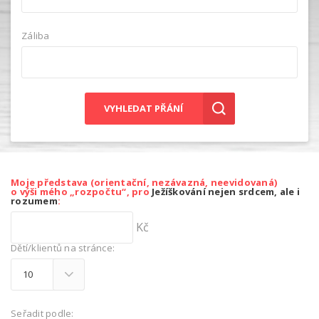
Záliba
VYHLEDAT PŘÁNÍ
Moje představa (orientační, nezávazná, neevidovaná)
o výši mého „rozpočtu“, pro
Ježíškování nejen srdcem, ale i
rozumem
:
Kč
Dětí/klientů na stránce:
Seřadit podle: