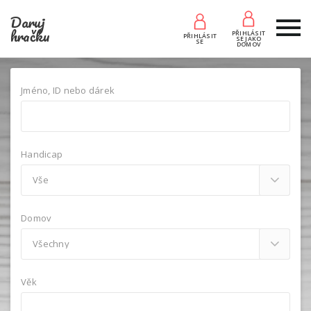
Daruj
hračku
PŘIHLÁSIT
PŘIHLÁSIT
SE JAKO
SE
DOMOV
Jméno, ID nebo dárek
Handicap
Domov
Věk