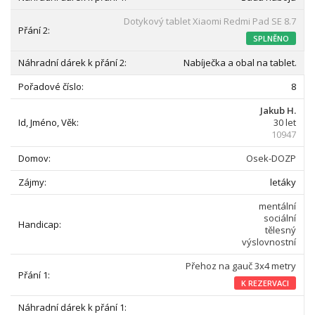
Dotykový tablet Xiaomi Redmi Pad SE 8.7
SPLNĚNO
Nabíječka a obal na tablet.
8
Jakub H.
30 let
10947
Osek-DOZP
letáky
mentální
sociální
tělesný
výslovnostní
Přehoz na gauč 3x4 metry
K REZERVACI