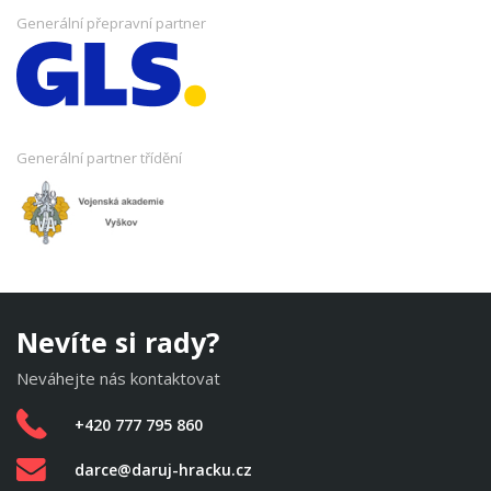
Generální přepravní partner
Generální partner třídění
Nevíte si rady?
Neváhejte nás kontaktovat
+420 777 795 860
darce@daruj-hracku.cz