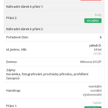
boty
SPLNĚNO
6
Jakub D.
34 let
10745
Milovice-DOZP
Keramika, fotografování, procházky přírodou, prohlížení
časopisů
mentální
sociální
výslovnostní
Tablet