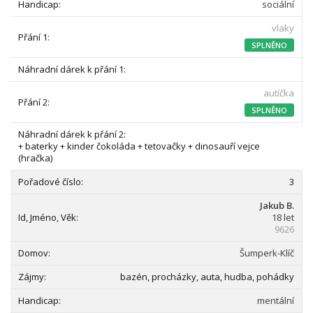
sociální
vlaky
SPLNĚNO
autíčka
SPLNĚNO
+ baterky + kinder čokoláda + tetovačky + dinosauří vejce
(hračka)
3
Jakub B.
18 let
9626
Šumperk-Klíč
bazén, procházky, auta, hudba, pohádky
mentální