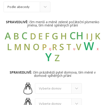
SPRAVEDLIVĚ:
čím menší a méně zelené počáteční písmenko
jména, tím méně splněných přání
CH
C
A
B
G
F
H
K
D
E
I
J
W
L
N
O
S
V
M
T
R
P
Q
U
X
Y
Z
SPRAVEDLIVĚ:
čím prázdnější pytel domova, tím méně v
domově splněných přání