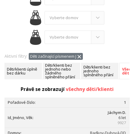
Aktivní filtry:
Děti začínající písmenem J
Děti/klienti bez
Děti/klienti bez
Děti/klienti úplně
jednoho nebo
Všech
jednoho
bez dárku
žádného
děti/k
splněného přání
splněného přání
Nalezeno celkem:
313 dětí/klientů
Právě se zobrazují
všechny děti/klienti
1
Jáchym D.
6 let
9927
Radkov-Dubová-DD