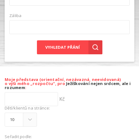
Záliba
VYHLEDAT PŘÁNÍ
Moje představa (orientační, nezávazná, neevidovaná)
o výši mého „rozpočtu“, pro
Ježíškování nejen srdcem, ale i
rozumem
:
Kč
Dětí/klientů na stránce:
Seřadit podle: