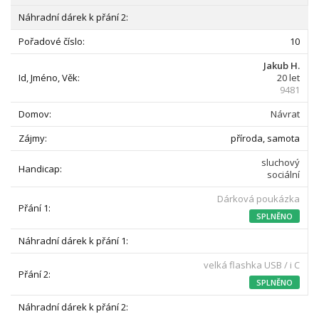
10
Jakub H.
20 let
9481
Návrat
příroda, samota
sluchový
sociální
Dárková poukázka
SPLNĚNO
velká flashka USB / i C
SPLNĚNO