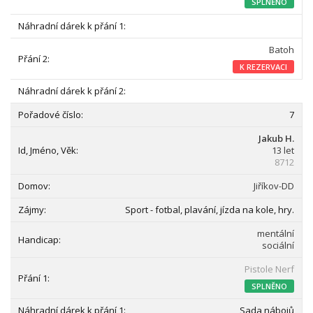
SPLNĚNO
Batoh
K REZERVACI
7
Jakub H.
13 let
8712
Jiříkov-DD
Sport - fotbal, plavání, jízda na kole, hry.
mentální
sociální
Pistole Nerf
SPLNĚNO
Sada nábojů