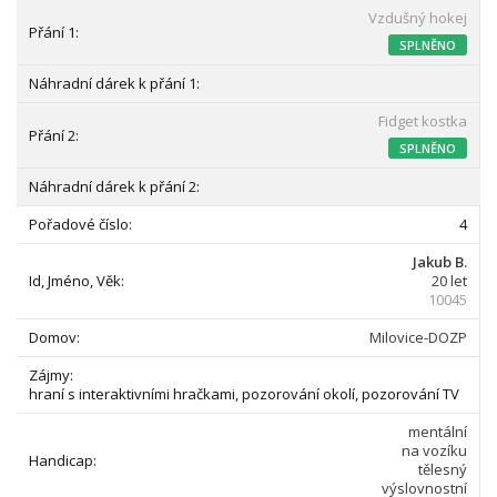
Vzdušný hokej
SPLNĚNO
Fidget kostka
SPLNĚNO
4
Jakub B.
20 let
10045
Milovice-DOZP
hraní s interaktivními hračkami, pozorování okolí, pozorování TV
mentální
na vozíku
tělesný
výslovnostní