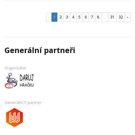
‹
1
2
3
4
5
6
7
8
...
31
32
›
Generální partneři
Organizátor
Generální IT partner