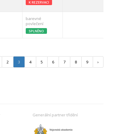
K REZERVACI
barevné
povlečení
SPLNĚNO
2
3
4
5
6
7
8
9
›
r
Generální partner třídění