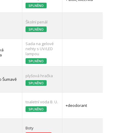
SPLNĚNO
Školní penál
SPLNĚNO
Sada na gelové
nehty s UV/LED
vá
lampou
a
SPLNĚNO
plyšová hračka
 o Šumavě
SPLNĚNO
toaletní voda B. U.
+deodorant
SPLNĚNO
Boty