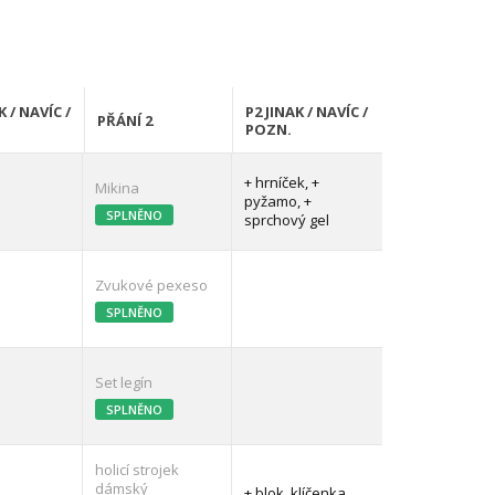
K / NAVÍC /
P2 JINAK / NAVÍC /
PŘÁNÍ 2
POZN.
+ hrníček, +
Mikina
pyžamo, +
SPLNĚNO
sprchový gel
Zvukové pexeso
SPLNĚNO
Set legín
SPLNĚNO
holicí strojek
dámský
+ blok, klíčenka