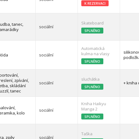
K REZERVACI
Skateboard
udba, tanec,
sociální
amarádky
SPLNĚNO
Automatická
silikono
kulma na vlasy
óda
sociální
podložk
SPLNĚNO
portování,
sluchátka
reslení, zpívání,
sociální
+ kniha
etba, skládání
SPLNĚNO
uzzlí, tanec
Kniha Haikyu
alování,
Manga 2
sociální
eramika, kolo
SPLNĚNO
Taška
ra, zpěv
sociální