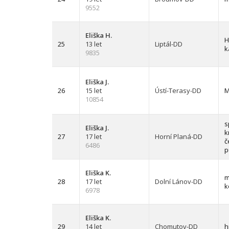
9552
Eliška H.
H
25
13 let
Liptál-DD
k
9835
Eliška J.
26
15 let
Ústí-Terasy-DD
M
10854
s
Eliška J.
k
27
17 let
Horní Planá-DD
č
6486
p
Eliška K.
m
28
17 let
Dolní Lánov-DD
k
6978
Eliška K.
29
14 let
Chomutov-DD
h