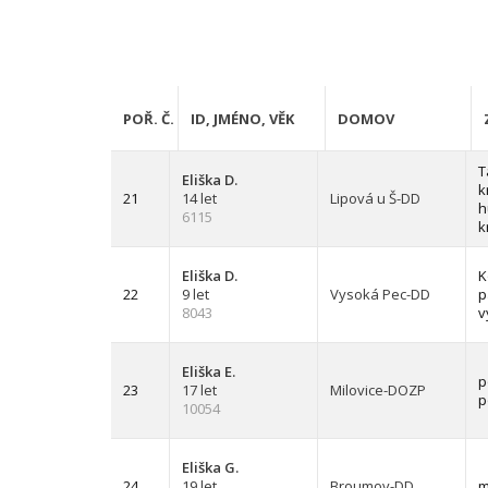
POŘ. Č.
ID, JMÉNO, VĚK
DOMOV
T
Eliška D.
k
21
14 let
Lipová u Š-DD
h
6115
k
Eliška D.
K
22
9 let
Vysoká Pec-DD
p
8043
v
Eliška E.
p
23
17 let
Milovice-DOZP
p
10054
Eliška G.
24
19 let
Broumov-DD
m