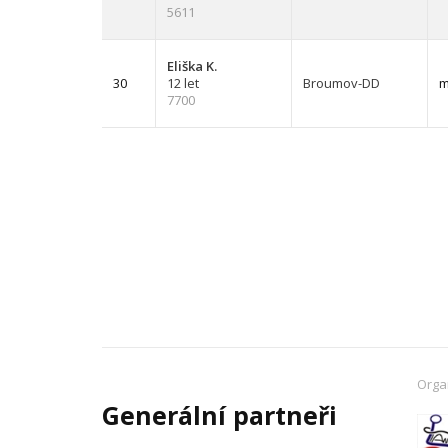
5611
Eliška K.
30
12 let
Broumov-DD
m
7700
Orga
Generální partneři