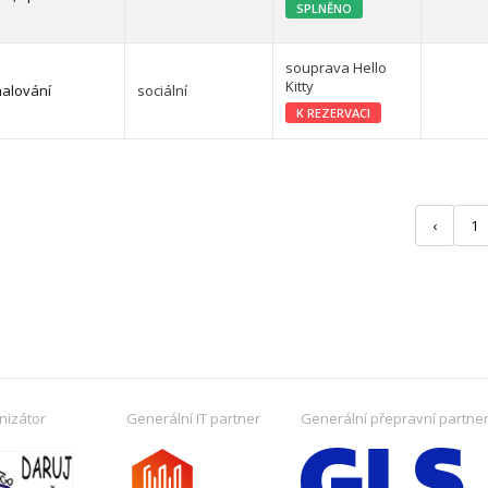
SPLNĚNO
souprava Hello
Kitty
alování
sociální
K REZERVACI
‹
1
nizátor
Generální IT partner
Generální přepravní partne