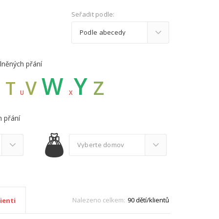
Seřadit podle:
lněných přání
W
Y
Z
S
V
T
U
X
 přání
Nalezeno celkem:
90 dětí/klientů
ienti