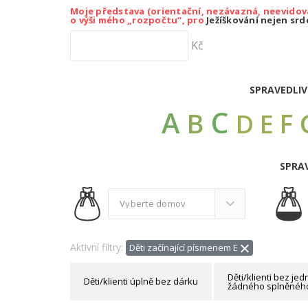
Moje představa (orientační, nezávazná, neevidov
o výši mého „rozpočtu“, pro
Ježíškování nejen sr
Kč
SPRAVEDLIV
C
A
B
F
D
E
SPRAV
Aktivní filtry:
Děti začínající písmenem E
Děti/klienti bez j
Děti/klienti úplně bez dárku
žádného splněného