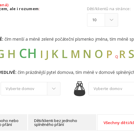
aná)
dcem, ale i rozumem
:
Dětí/klientů na stránce:
Ě:
čím menší a méně zelené počáteční písmenko jména, tím méně sp
CH
G
L
H
K
N
O
M
I
J
R
P
Q
EDLIVĚ:
čím prázdnější pytel domova, tím méně v domově splněných
ednoho nebo
Děti/klienti bez jednoho
Všechny děti/kl
 přání
splněného přání