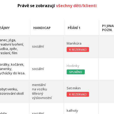
Právě se zobrazují
všechny děti/klienti
P1 JINA
ZÁJMY
HANDICAP
PŘÁNÍ 1
POZN.
anec, jóga,
Manikúra
reativní tvoření,
sociální
udba, zpěv,
K REZERVACI
reslení, film
orálky, kočárek,
Hodinky
anenky,
sociální
SPLNĚNO
ycházky do lesa.
mentální
Set mikin
obyt venku,
na vozíku
ozorování okolí
tělesný
K REZERVACI
výslovnostní
kalhoty
óda
sociální