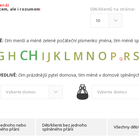
aná)
dcem, ale i rozumem
:
Dětí/klientů na stránce:
Ě:
čím menší a méně zelené počáteční písmenko jména, tím méně sp
CH
G
L
H
K
N
O
M
I
J
R
P
Q
EDLIVĚ:
čím prázdnější pytel domova, tím méně v domově splněných
z jednoho nebo
Děti/klienti bez jednoho
Všechny děti/
ného přání
splněného přání