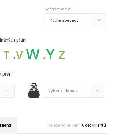
Seřadit podle:
lněných přání
W
Y
Z
S
V
T
U
X
 přání
klienti
Nalezeno celkem:
6 dětí/klientů