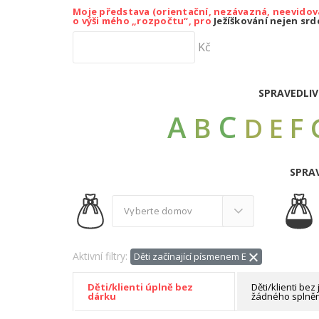
Moje představa (orientační, nezávazná, neevidov
o výši mého „rozpočtu“, pro
Ježíškování nejen sr
Kč
SPRAVEDLIV
C
A
B
F
D
E
SPRAV
Aktivní filtry:
Děti začínající písmenem E
Děti/klienti be
Děti/klienti úplně bez
žádného splně
dárku