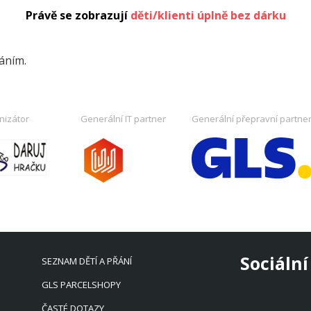
Právě se zobrazují
děti/klienti úplně bez dárku
řáním.
nizátor
Generální IT partner
Generální přepravní partne
Sociální
SEZNAM DĚTÍ A PŘÁNÍ
GLS PARCELSHOPY
ČASTÉ DOTAZY