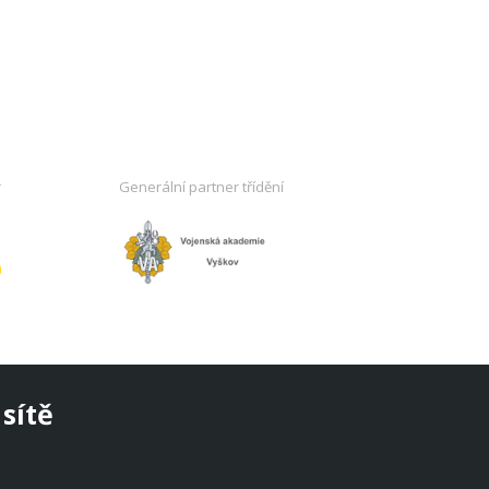
r
Generální partner třídění
 sítě