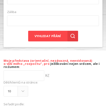
Záliba
VYHLEDAT PŘÁNÍ
Moje představa (orientační, nezávazná, neevidovaná)
o výši mého „rozpočtu“, pro
Ježíškování nejen srdcem, ale i
rozumem
:
Kč
Dětí/klientů na stránce:
Seřadit podle: