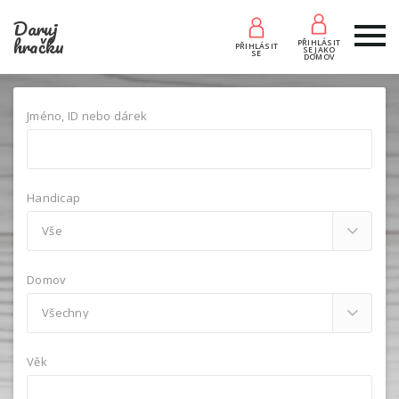
Daruj
hračku
PŘIHLÁSIT
PŘIHLÁSIT
SE JAKO
SE
DOMOV
Jméno, ID nebo dárek
Handicap
Domov
Věk