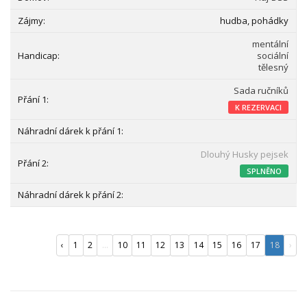
hudba, pohádky
mentální
sociální
tělesný
Sada ručníků
K REZERVACI
Dlouhý Husky pejsek
SPLNĚNO
‹
1
2
...
10
11
12
13
14
15
16
17
18
›