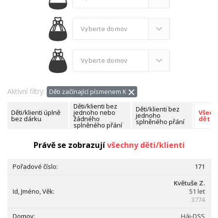
Aktivní filtry:
Děti začínající písmenem K
Děti/klienti bez
Děti/klienti bez
Děti/klienti úplně
jednoho nebo
Všech
jednoho
bez dárku
žádného
děti/k
splněného přání
splněného přání
Nalezeno celkem:
171 dětí/klientů
Právě se zobrazují
všechny děti/klienti
171
Květuše Z.
51 let
3774
Háj-DSS