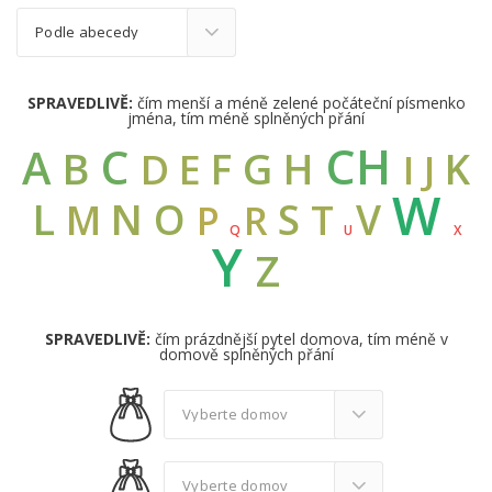
SPRAVEDLIVĚ:
čím menší a méně zelené počáteční písmenko
jména, tím méně splněných přání
CH
C
A
B
G
F
H
K
D
E
I
J
W
L
N
O
S
V
M
T
R
P
Q
U
X
Y
Z
SPRAVEDLIVĚ:
čím prázdnější pytel domova, tím méně v
domově splněných přání