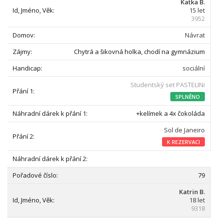
Katka B.
15 let
3952
Návrat
Chytrá a šikovná holka, chodí na gymnázium
sociální
Studentský set PASTELINi
SPLNĚNO
+kelímek a 4x čokoláda
Sol de Janeiro
K REZERVACI
79
Katrin B.
18 let
9318