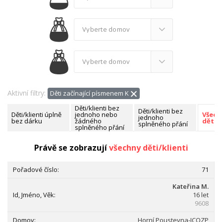
Aktivní filtry:
Děti začínající písmenem K
Děti/klienti bez
Děti/klienti bez
Děti/klienti úplně
jednoho nebo
Všech
jednoho
bez dárku
žádného
děti/k
splněného přání
splněného přání
Nalezeno celkem:
171 dětí/klientů
Právě se zobrazují
všechny děti/klienti
71
Kateřina M.
16 let
9608
Horní Poustevna-ICOZP