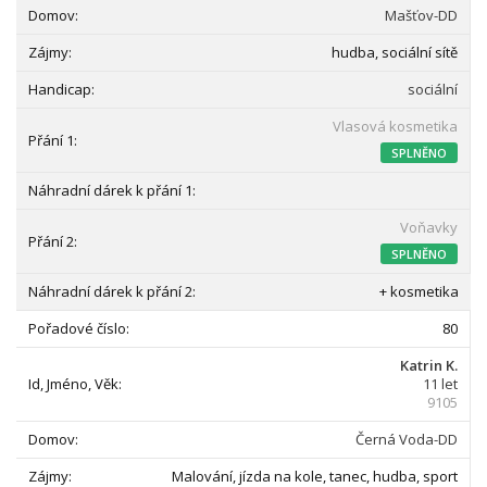
Mašťov-DD
hudba, sociální sítě
sociální
Vlasová kosmetika
SPLNĚNO
Voňavky
SPLNĚNO
+ kosmetika
80
Katrin K.
11 let
9105
Černá Voda-DD
Malování, jízda na kole, tanec, hudba, sport