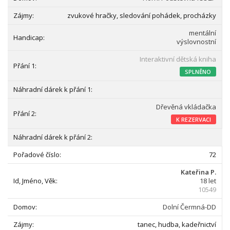
zvukové hračky, sledování pohádek, procházky
mentální
výslovnostní
Interaktivní dětská kniha
SPLNĚNO
Dřevěná vkládačka
K REZERVACI
72
Kateřina P.
18 let
10549
Dolní Čermná-DD
tanec, hudba, kadeřnictví