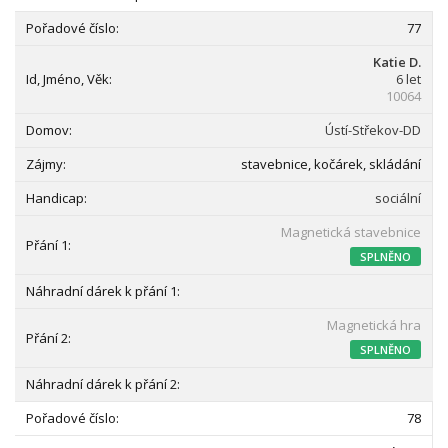
77
Katie D.
6 let
10064
Ústí-Střekov-DD
stavebnice, kočárek, skládání
sociální
Magnetická stavebnice
SPLNĚNO
Magnetická hra
SPLNĚNO
78