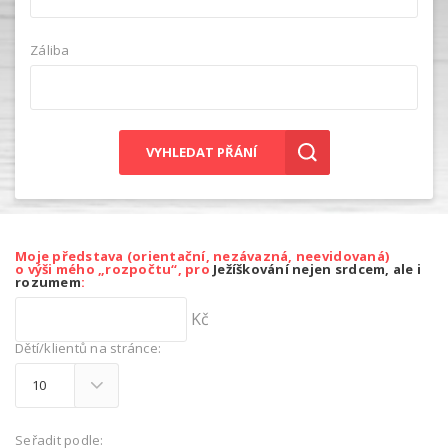
Záliba
VYHLEDAT PŘÁNÍ
Moje představa (orientační, nezávazná, neevidovaná)
o výši mého „rozpočtu“, pro
Ježíškování nejen srdcem, ale i
rozumem
:
Kč
Dětí/klientů na stránce:
Seřadit podle: