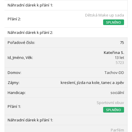
Dětská Make up sada
SPLNĚNO
75
Kateřina S.
13 let
5723
Tachov-DD
kreslení, jízda na kole, tanec a zpěv
sociální
Sportovní obuv
SPLNĚNO
Parfém