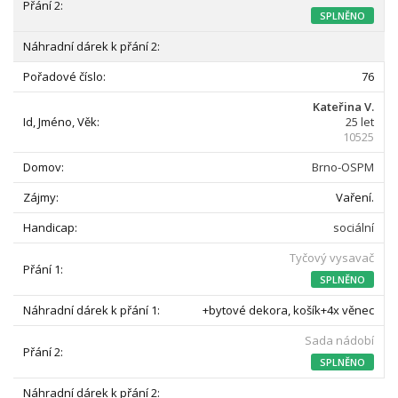
SPLNĚNO
76
Kateřina V.
25 let
10525
Brno-OSPM
Vaření.
sociální
Tyčový vysavač
SPLNĚNO
+bytové dekora, košík+4x věnec
Sada nádobí
SPLNĚNO