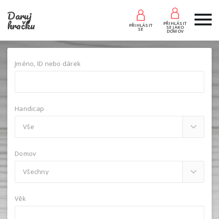
Daruj
hračku
PŘIHLÁSIT
PŘIHLÁSIT
SE JAKO
SE
DOMOV
Jméno, ID nebo dárek
Handicap
Domov
Věk