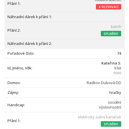
K REZERVACI
batoh
SPLNĚNO
74
Kateřina S.
9 let
9949
Radkov-Dubová-DD
hračky
sociální
výslovnostní
elektrický zubní kartáček
SPLNĚNO