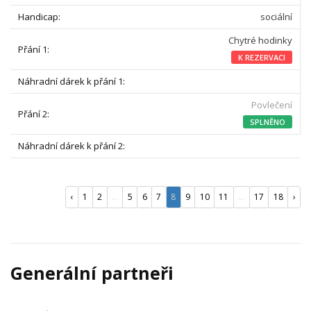
sociální
Chytré hodinky
K REZERVACI
Povlečení
SPLNĚNO
‹
1
2
...
5
6
7
8
9
10
11
...
17
18
›
Generální partneři