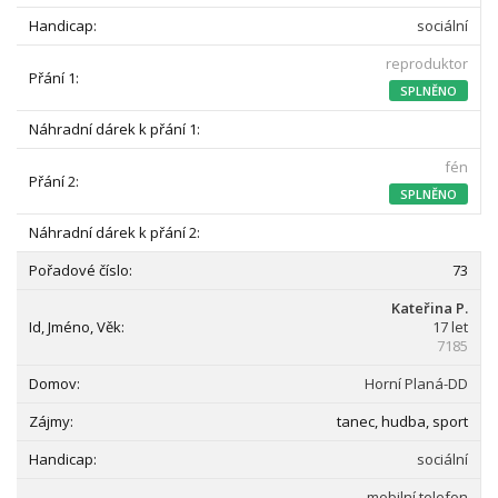
sociální
reproduktor
SPLNĚNO
fén
SPLNĚNO
73
Kateřina P.
17 let
7185
Horní Planá-DD
tanec, hudba, sport
sociální
mobilní telefon