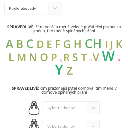
SPRAVEDLIVĚ:
čím menší a méně zelené počáteční písmenko
jména, tím méně splněných přání
CH
C
A
B
G
F
H
K
D
E
I
J
W
L
N
O
S
V
M
T
R
P
Q
U
X
Y
Z
SPRAVEDLIVĚ:
čím prázdnější pytel domova, tím méně v
domově splněných přání