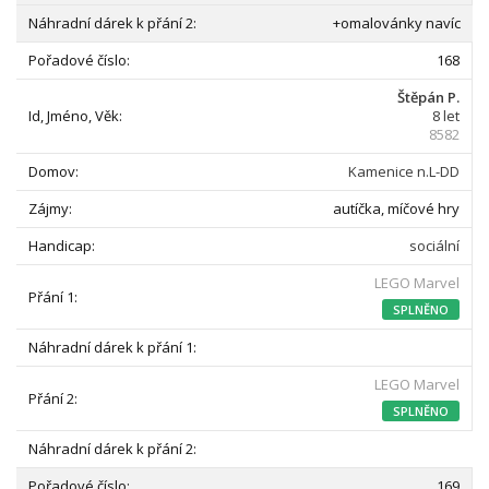
+omalovánky navíc
168
Štěpán P.
8 let
8582
Kamenice n.L-DD
autíčka, míčové hry
sociální
LEGO Marvel
SPLNĚNO
LEGO Marvel
SPLNĚNO
169