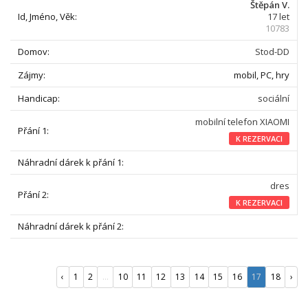
Štěpán V.
17 let
10783
Stod-DD
mobil, PC, hry
sociální
mobilní telefon XIAOMI
K REZERVACI
dres
K REZERVACI
‹
1
2
...
10
11
12
13
14
15
16
17
18
›