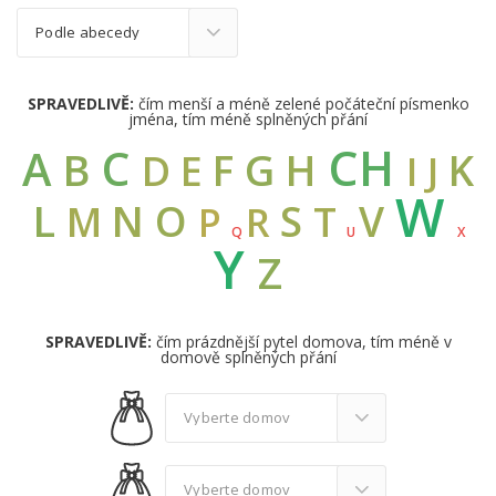
SPRAVEDLIVĚ:
čím menší a méně zelené počáteční písmenko
jména, tím méně splněných přání
CH
C
A
B
G
F
H
K
D
E
I
J
W
L
N
O
S
V
M
T
R
P
Q
U
X
Y
Z
SPRAVEDLIVĚ:
čím prázdnější pytel domova, tím méně v
domově splněných přání