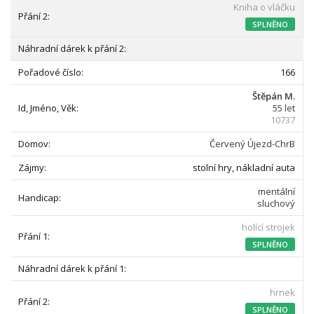
Kniha o vláčku
SPLNĚNO
166
Štěpán M.
55 let
10737
Červený Újezd-ChrB
stolní hry, nákladní auta
mentální
sluchový
holící strojek
SPLNĚNO
hrnek
SPLNĚNO