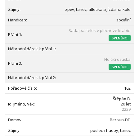
zpěv, tanec, atletika a jízda na kole
sociální
Sada pastelek v plechové krabici
SPLNĚNO
Holčičí osuška
SPLNĚNO
162
Štěpán B.
20 let
2229
Beroun-DD
poslech hudby, tanec