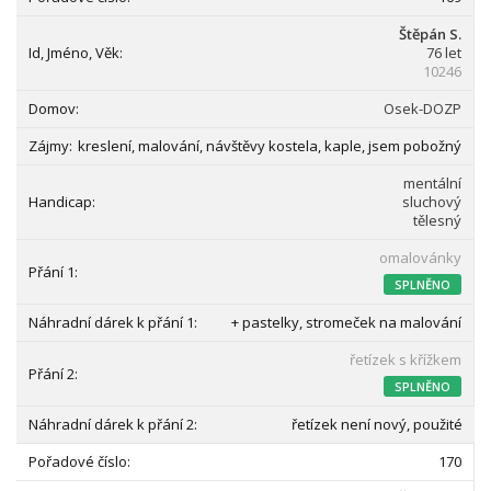
Štěpán S.
76 let
10246
Osek-DOZP
kreslení, malování, návštěvy kostela, kaple, jsem pobožný
mentální
sluchový
tělesný
omalovánky
SPLNĚNO
+ pastelky, stromeček na malování
řetízek s křížkem
SPLNĚNO
řetízek není nový, použité
170