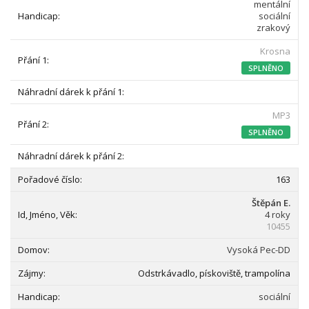
mentální
sociální
zrakový
Krosna
SPLNĚNO
MP3
SPLNĚNO
163
Štěpán E.
4 roky
10455
Vysoká Pec-DD
Odstrkávadlo, pískoviště, trampolína
sociální