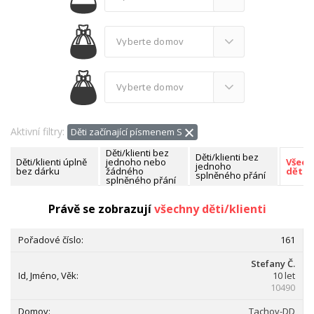
Aktivní filtry:
Děti začínající písmenem S
Děti/klienti bez
Děti/klienti bez
Děti/klienti úplně
jednoho nebo
Všech
jednoho
bez dárku
žádného
děti/k
splněného přání
splněného přání
Nalezeno celkem:
176 dětí/klientů
Právě se zobrazují
všechny děti/klienti
161
Stefany Č.
10 let
10490
Tachov-DD