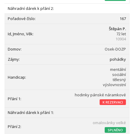
167
Štěpán P.
72 let
10904
Osek-DOZP
pohádky
mentální
sociální
tělesný
výslovnostní
hodinky pánské náramkové
K REZERVACI
omalovánky velké
SPLNĚNO