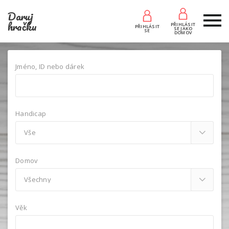
Daruj
hračku
PŘIHLÁSIT
PŘIHLÁSIT
SE JAKO
SE
DOMOV
Jméno, ID nebo dárek
Handicap
Domov
Věk