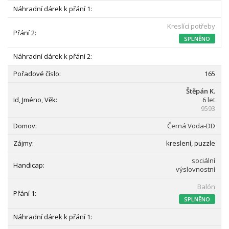
Kreslící potřeby
SPLNĚNO
165
Štěpán K.
6 let
9593
Černá Voda-DD
kreslení, puzzle
sociální
výslovnostní
Balón
SPLNĚNO