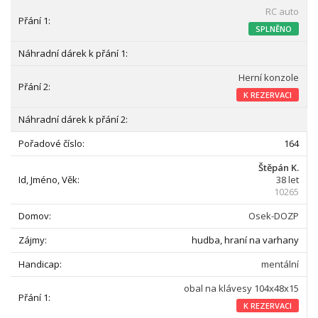
RC auto
SPLNĚNO
Herní konzole
K REZERVACI
164
Štěpán K.
38 let
10265
Osek-DOZP
hudba, hraní na varhany
mentální
obal na klávesy 104x48x15
K REZERVACI