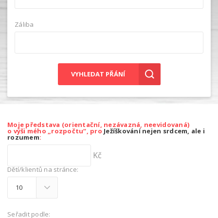
Záliba
VYHLEDAT PŘÁNÍ
Moje představa (orientační, nezávazná, neevidovaná)
o výši mého „rozpočtu“, pro
Ježíškování nejen srdcem, ale i
rozumem
:
Kč
Dětí/klientů na stránce:
Seřadit podle: